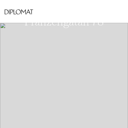
VÄSTRA KUNGSHOLMEN - HORNSBERGS
STRAND
Franzéngatan 78