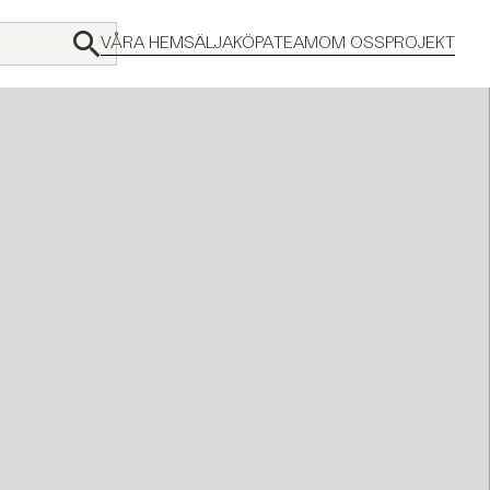
VÅRA HEM
SÄLJA
KÖPA
TEAM
OM OSS
PROJEKT