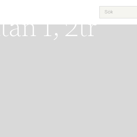
NSBERGS STRAND
ÅRA HEM
SÄLJA
KÖPA
TEAM
OM OSS
PROJEKT
an 1, 2tr