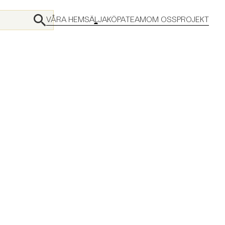
VÅRA HEM
SÄLJA
KÖPA
TEAM
OM OSS
PROJEKT