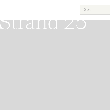
HOLMEN
ÅRA HEM
SÄLJA
KÖPA
TEAM
OM OSS
PROJEKT
Strand 25