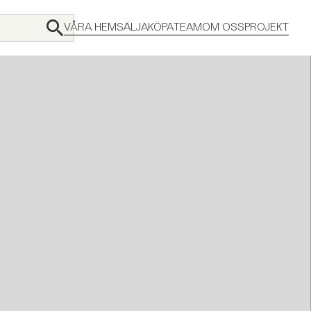
VÅRA HEM
SÄLJA
KÖPA
TEAM
OM OSS
PROJEKT