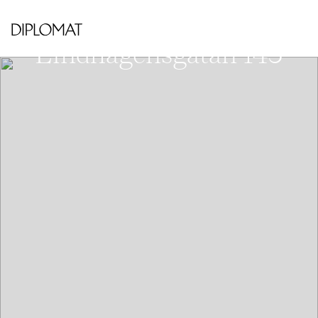
VÄSTRA KUNGSHOLMEN - HORNSBERGS
STRAND
Lindhagensgatan 145