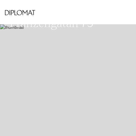
VÄSTRA KUNGSHOLMEN - HORNSBERGS
STRAND
Franzéngatan 75