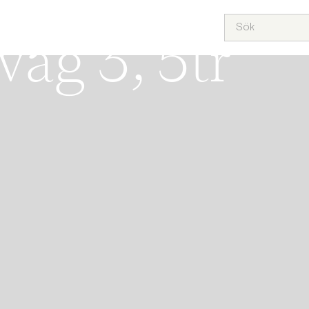
RNSBERGS STRAND
ÅRA HEM
SÄLJA
KÖPA
TEAM
OM OSS
PROJEKT
äg 3, 5tr