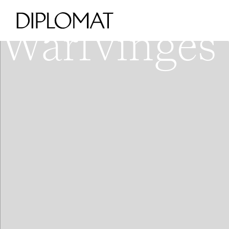
VÄSTRA KUNGSHOLMEN - HO
V
Warfvinges v