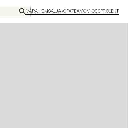
VÅRA HEM
SÄLJA
KÖPA
TEAM
OM OSS
PROJEKT