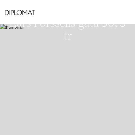
VÄSTRA KUNGSHOLMEN - HORNSBERG
STRAND
Lars Forssells gata 30, 3
tr