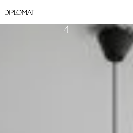
HORNSBERGS STRAND
Sara Lidmans gata 6, Vån
4