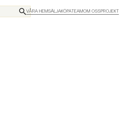
VÅRA HEM
SÄLJA
KÖPA
TEAM
OM OSS
PROJEKT