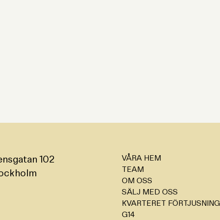
VÅRA HEM
ensgatan 102
TEAM
tockholm
OM OSS
SÄLJ MED OSS
KVARTERET FÖRTJUSNIN
G14