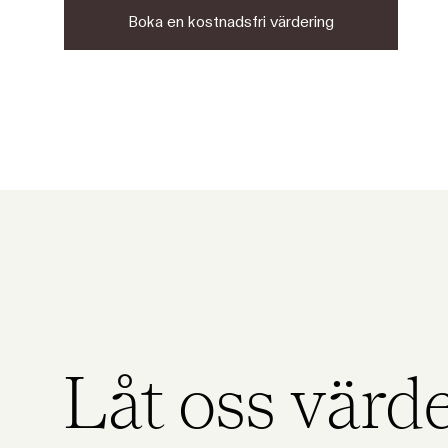
Boka en kostnadsfri värdering
Låt oss värd