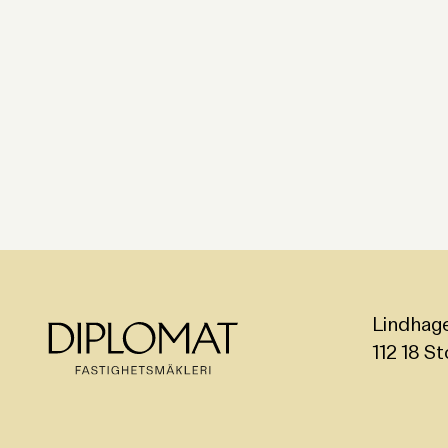
Lindhag
112 18 S