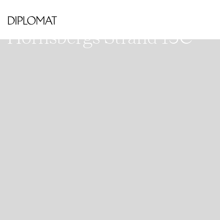
VÄSTRA KUNGSHOLMEN - HORNSBERGS
STRAND
Hornsbergs Strand 15C