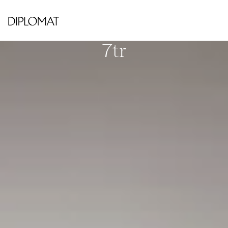
HORNSBERGS STRAND
Pär Lagerkvists gata 26,
7tr