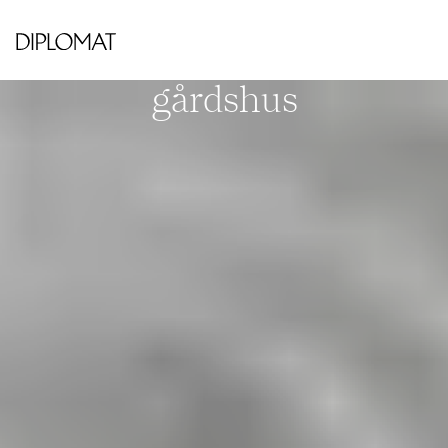
VASASTAN
Odengatan 36B, 4tr,
gårdshus