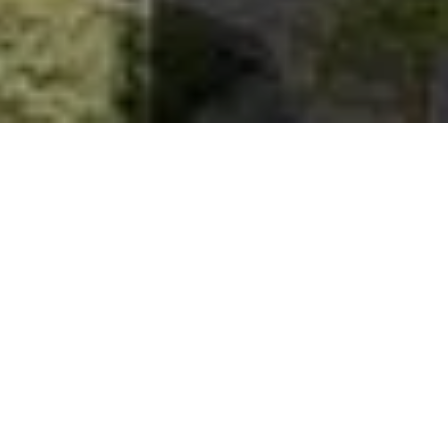
Stilren 1,5:a med högt
läge.
Tillfälle att förvärva denna 1,5:a med luftig och modern
känsla. Lägenheten är i toppskick och har stora fönster,
högt läge, stor balkong och öppen planlösning mellan kök
och vardagsrum. Beläget i populära Lindhagen, ett stenkast