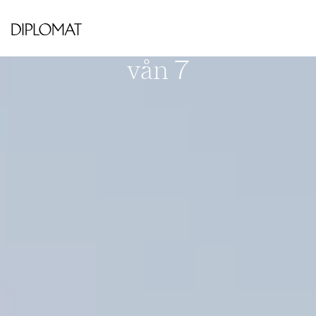
KUNGSHOLMEN
Lindhagensterrassen 9,
vån 7