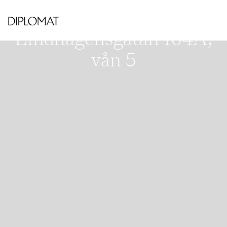
VÄSTRA KUNGSHOLMEN - HORNSBERGS
STRAND
Lindhagensgatan 104A,
vån 5