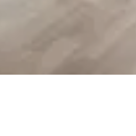
Radhuskänsla med stor
uteplats mot innergård.