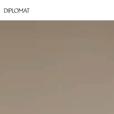
HORNSBERGS STRAND
Lenngrensgatan 4, 7tr