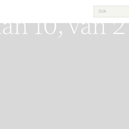
 VÄSTRA KUNGSHOLMEN
ÅRA HEM
SÄLJA
KÖPA
TEAM
OM OSS
PROJEKT
an 10, vån 2