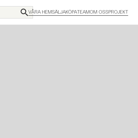
VÅRA HEM
SÄLJA
KÖPA
TEAM
OM OSS
PROJEKT