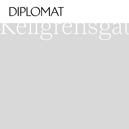
HORNSBERGS STRAND -
V
Kellgrensgat