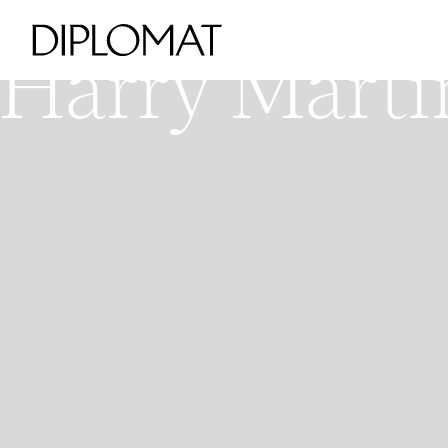
H
V
Harry Martin