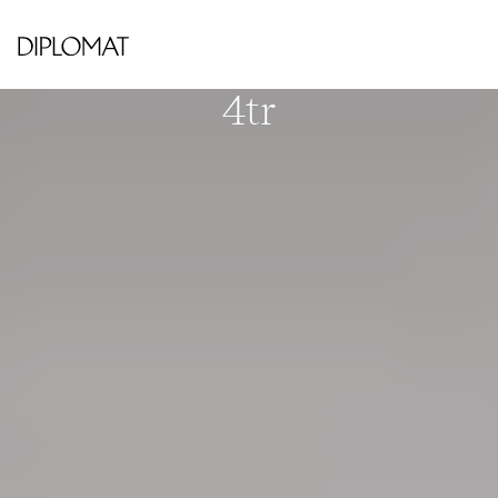
TÄBY CENTRUM
Grindtorps skolgränd 30,
4tr