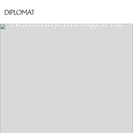
VÄSTRA KUNGSHOLMEN - HORNBERGS
STRAND
Nordenflychtsvägen 62