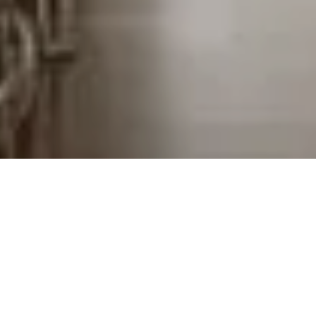
Nyrenoverat socialt kök
med köksö.